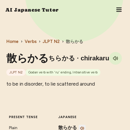
AI Japanese Tutor
Home
›
Verbs
›
JLPT
N2
›
散らかる
散らかる
ちらかる
· chirakaru
JLPT
N2
Godan verb with 'ru' ending, Intransitive verb
to be in disorder, to lie scattered around
PRESENT TENSE
JAPANESE
散らかる
Plain