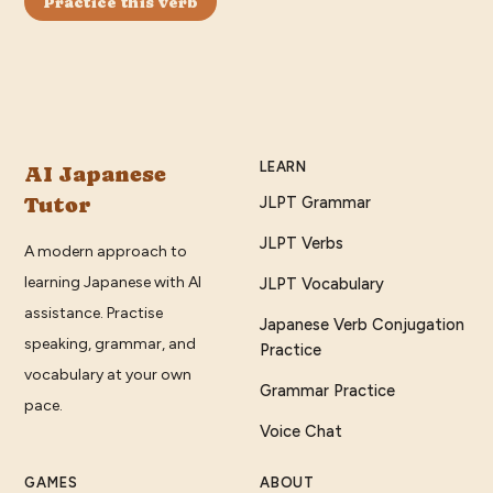
Practice this verb
LEARN
AI Japanese
Tutor
JLPT Grammar
JLPT Verbs
A modern approach to
learning Japanese with AI
JLPT Vocabulary
assistance. Practise
Japanese Verb Conjugation
speaking, grammar, and
Practice
vocabulary at your own
Grammar Practice
pace.
Voice Chat
GAMES
ABOUT