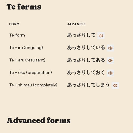
Te forms
FORM
JAPANESE
あっさりして
Te-form
あっさりしている
Te + iru (ongoing)
あっさりしてある
Te + aru (resultant)
あっさりしておく
Te + oku (preparation)
あっさりしてしまう
Te + shimau (completely)
Advanced forms