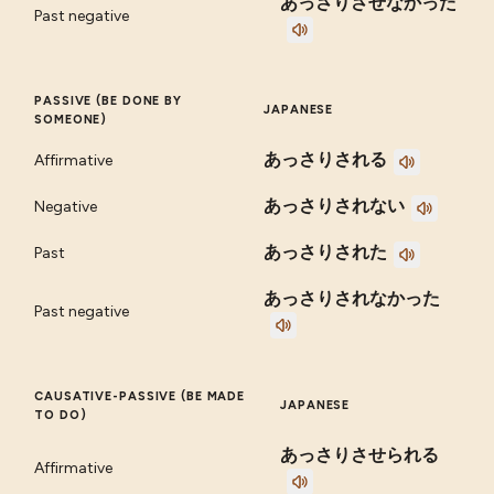
あっさりさせなかった
Past negative
PASSIVE (BE DONE BY
JAPANESE
SOMEONE)
あっさりされる
Affirmative
あっさりされない
Negative
あっさりされた
Past
あっさりされなかった
Past negative
CAUSATIVE-PASSIVE (BE MADE
JAPANESE
TO DO)
あっさりさせられる
Affirmative