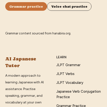
Grammar practice
Voice chat practice
Grammar content sourced from
hanabira.org
.
LEARN
AI Japanese
Tutor
JLPT Grammar
JLPT Verbs
A modern approach to
learning Japanese with AI
JLPT Vocabulary
assistance. Practise
Japanese Verb Conjugation
speaking, grammar, and
Practice
vocabulary at your own
Grammar Practice