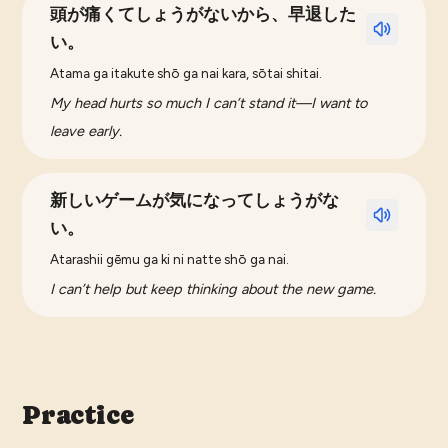
頭が痛くてしょうがないから、早退した
い。
Atama ga itakute shō ga nai kara, sōtai shitai.
My head hurts so much I can’t stand it—I want to
leave early.
新しいゲームが気になってしょうがな
い。
Atarashii gēmu ga ki ni natte shō ga nai.
I can’t help but keep thinking about the new game.
Practice