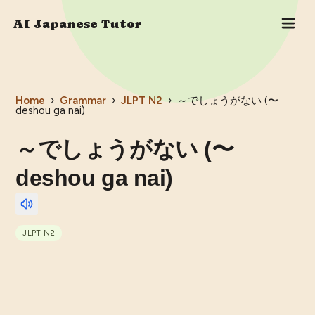
AI Japanese Tutor
Home
›
Grammar
›
JLPT
N2
›
～でしょうがない (〜
deshou ga nai)
～でしょうがない (〜
deshou ga nai)
JLPT
N2